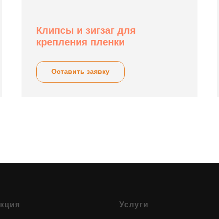
Клипсы и зигзаг для
крепления пленки
Оставить заявку
кция
Услуги