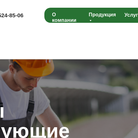
О
Продукция
Услу
524-85-06
компании
ы
тующие